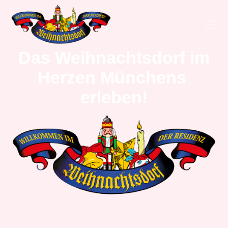
Das Weihnachtsdorf im
Herzen Münchens
erleben!