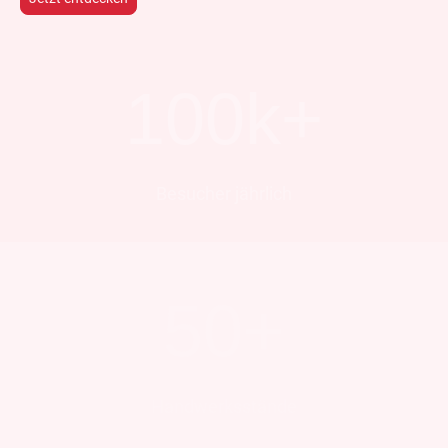
100k+
Besucher jährlich
50+
Handwerksstände